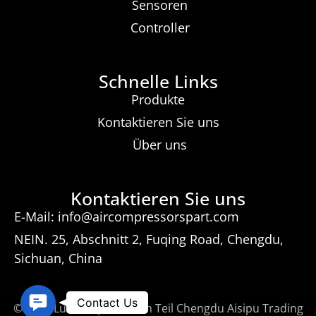
Sensoren
Controller
Schnelle Links
Produkte
Kontaktieren Sie uns
Über uns
Kontaktieren Sie uns
E-Mail: info@aircompressorspart.com
NEIN. 25, Abschnitt 2, Fuqing Road, Chengdu,
Sichuan, China
Contact
Contact Us
© 2026 Luftkompressoren Teil Chengdu Aisipu Trading