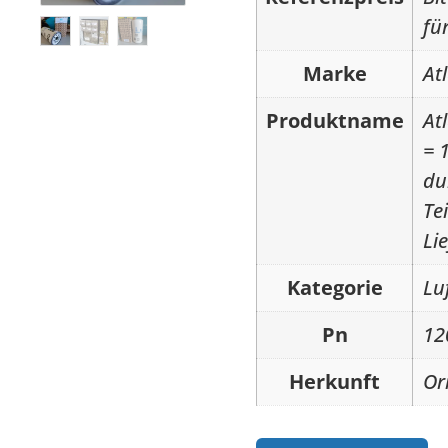
fü
Marke
At
Produktname
At
= 
du
Te
Li
Kategorie
Luf
Pn
12
Herkunft
Or